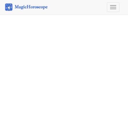
Horosco
&
Astrolog