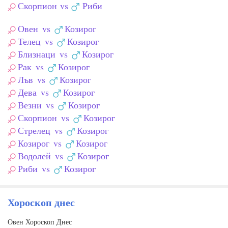
Скорпион
vs
Риби
Овен
vs
Козирог
Телец
vs
Козирог
Близнаци
vs
Козирог
Pак
vs
Козирог
Лъв
vs
Козирог
Дева
vs
Козирог
Везни
vs
Козирог
Скорпион
vs
Козирог
Стрелец
vs
Козирог
Козирог
vs
Козирог
Водолей
vs
Козирог
Риби
vs
Козирог
Хороскоп днес
Овен Хороскоп Днес