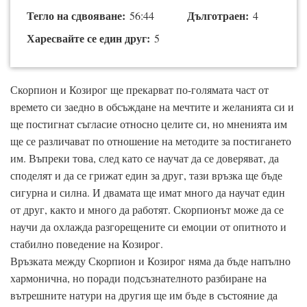
Тегло на сдвояване:
Дълготраен:
56:44
4
Харесвайте се един друг:
5
Скорпион и Козирог ще прекарват по-голямата част от
времето си заедно в обсъждане на мечтите и желанията си и
ще постигнат съгласие относно целите си, но мненията им
ще се различават по отношение на методите за постигането
им. Въпреки това, след като се научат да се доверяват, да
споделят и да се грижат един за друг, тази връзка ще бъде
сигурна и силна. И двамата ще имат много да научат един
от друг, както и много да работят. Скорпионът може да се
научи да охлажда разгорещените си емоции от опитното и
стабилно поведение на Козирог.
Връзката между Скорпион и Козирог няма да бъде напълно
хармонична, но поради подсъзнателното разбиране на
вътрешните натури на другия ще им бъде в състояние да