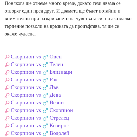
Понякога ще отнеме много време, докато тези двама се
отворят един пред друг. И двамата ще бъдат потайни и
внимателни при разкриването на чувствата си, но ако малко
търпение позволи на връзката да процъфтява, тя ще се
окаже чудесна.
Скорпион
vs
Овен
Скорпион
vs
Телец
Скорпион
vs
Близнаци
Скорпион
vs
Pак
Скорпион
vs
Лъв
Скорпион
vs
Дева
Скорпион
vs
Везни
Скорпион
vs
Скорпион
Скорпион
vs
Стрелец
Скорпион
vs
Козирог
Скорпион
vs
Водолей