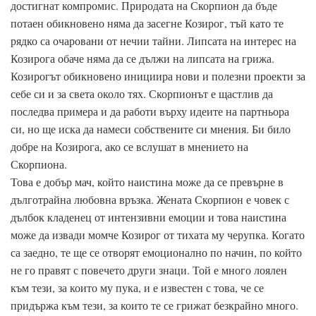
достигнат компромис. Природата на Скорпион да бъде
потаен обикновено няма да засегне Козирог, тъй като те
рядко са очаровани от нечии тайни. Липсата на интерес на
Козирога обаче няма да се дължи на липсата на грижа.
Козирогът обикновено инициира нови и полезни проекти за
себе си и за света около тях. Скорпионът е щастлив да
последва примера и да работи върху идеите на партньора
си, но ще иска да намеси собствените си мнения. Би било
добре на Козирога, ако се вслушат в мнението на
Скорпиона.
Това е добър мач, който наистина може да се превърне в
дълготрайна любовна връзка. Жената Скорпион е човек с
дълбок кладенец от интензивни емоции и това наистина
може да извади момче Козирог от тихата му черупка. Когато
са заедно, те ще се отворят емоционално по начин, по който
не го правят с повечето други знаци. Той е много лоялен
към тези, за които му пука, и е известен с това, че се
придържа към тези, за които те се грижат безкрайно много.