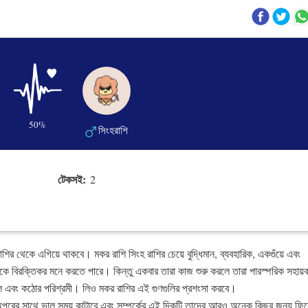
50%
সিংহরাশি
টেকসই:
2
শির থেকে এগিয়ে থাকবে। মকর রাশি সিংহ রাশির চেয়ে বুদ্ধিমান, ব্যবহারিক, একগুঁয়ে এবং
 অন্যকে বিরক্তিকর মনে করতে পারে। কিন্তু একবার তারা কাজ শুরু করলে তারা পারস্পরিক সহায়
ণশীল এবং কঠোর পরিশ্রমী। লিও মকর রাশির এই গুণগুলির প্রশংসা করবে।
অপরের সাথে ভাল সময় কাটাবে এবং সম্পর্কের এই দিকটি তাদের আরও অনেক কিছুর জন্য ফির