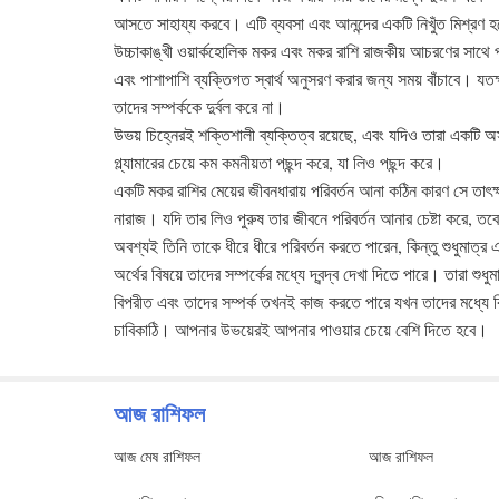
আসতে সাহায্য করবে। এটি ব্যবসা এবং আনন্দের একটি নিখুঁত মিশ্রণ হবে
উচ্চাকাঙ্খী ওয়ার্কহোলিক মকর এবং মকর রাশি রাজকীয় আচরণের সাথ
এবং পাশাপাশি ব্যক্তিগত স্বার্থ অনুসরণ করার জন্য সময় বাঁচাবে। যতক্
তাদের সম্পর্ককে দুর্বল করে না।
উভয় চিহ্নেরই শক্তিশালী ব্যক্তিত্ব রয়েছে, এবং যদিও তারা একটি অ
গ্ল্যামারের চেয়ে কম কমনীয়তা পছন্দ করে, যা লিও পছন্দ করে।
একটি মকর রাশির মেয়ের জীবনধারায় পরিবর্তন আনা কঠিন কারণ সে তাৎ
নারাজ। যদি তার লিও পুরুষ তার জীবনে পরিবর্তন আনার চেষ্টা করে, 
অবশ্যই তিনি তাকে ধীরে ধীরে পরিবর্তন করতে পারেন, কিন্তু শুধুমাত্
অর্থের বিষয়ে তাদের সম্পর্কের মধ্যে দ্বন্দ্ব দেখা দিতে পারে। তারা 
বিপরীত এবং তাদের সম্পর্ক তখনই কাজ করতে পারে যখন তাদের মধ্যে কিছু
চাবিকাঠি। আপনার উভয়েরই আপনার পাওয়ার চেয়ে বেশি দিতে হবে।
আজ রাশিফল
আজ মেষ রাশিফল
আজ রাশিফল