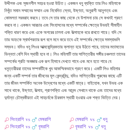
উদ্দীপক এবং সৃজনশীল সহচর হওয়া উচিত। একজন ধনু ব্যক্তি তার লিও মহিলাকে
নিখুঁত সমান সম্মানের সম্মান এবং নিবেদিত স্নেহ, উষ্ণতা, অনুরাগী আনুগত্য এবং
কোমলতা সরবরাহ করবে। তবে সে তার কাছ থেকে যে উপাসনা চায় সে কখনই গ্রহণ
করবে না। একজন আরচার এবং সিংহাসনের মধ্যে সম্পর্কের ক্ষেত্রে উভয়ই সীমাহীন
শক্তি ধারণ করে এবং একে অপরের চালনা এবং উত্সাহকে ধরে রাখতে পারে। যদি সে
তার অহংকে স্বার্থপরতার রূপ বলে মনে করে তবে এই সম্পর্কের ক্ষেত্রে সমস্যাগুলি
সম্ভব। যদিও ধনু লিওর আত্মকেন্দ্রিকতায় ক্লান্ত হয়ে উঠতে পারে, তাদের মতামতের
ভিন্নতা বেশি দিন স্থায়ী হবে না। লিও মহিলাটি তার সাগিত্তরীয় সঙ্গীর চঞ্চলতা তাদের
সম্পর্কের প্রতি অবজ্ঞার এক রূপ হিসাবে দেখতে পাবে এবং মনে হতে পারে যে
ধনুত্তরীয়রা তাদের সম্পর্কটিকে খুব আকস্মিকভাবে গ্রহণ করে। একটি লিও মহিলার
জন্য একটি সম্পর্ক তার জীবনের মূল কেন্দ্রবিন্দু, যদিও সাগিত্তরীয় পুরুষের কাছে এটি
তার জীবন সম্পর্কিত অনেক উদ্বেগের মধ্যে একটি মাত্র। যাইহোক, যখন উভয় এক
সাথে থাকে, উষ্ণতা, উত্সাহ, প্রাণশক্তি এবং আনন্দ সেখানে থাকে এবং তাদের মধ্যে
দুর্দান্ত চৌম্বকীয়তা এই সাহচর্যকে চিরকাল স্থায়ী হওয়ার এক শক্ত ভিত্তি দেয়।
সিংহরাশি
vs
মেষরাশি
মেষরাশি
vs
ধনু
সিংহরাশি
vs
বৃষরাশি
বৃষরাশি
vs
ধনু