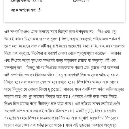
জোড়া ওজন:
টেকসই:
52:48
4
একে অপরের মত:
5
এই সম্পর্ক কখনও একে অপরের সাথে বিরক্ত হতে উপযুক্ত নয়। লিও এবং ধনু
উভয়ই ফায়ার চিহ্ন এবং জন্মগত মুক্ত। লিও, কমান্ড, বক্তৃতা, গাইড এবং পরামর্শে
জন্মগ্রহণ করেছেন এবং একটি ধনু রাশি হলেন আদেশের বিরুদ্ধে বিদ্রোহ করার প্রবণতা
নিয়ে এবং বক্তৃতা, নির্দেশনা বা পরামর্শ দেওয়া থেকে প্রত্যাখ্যান করেছেন। আরচার
এবং সিংহের মধ্যে সুসংগত সম্পর্কের জন্য সম্ভাবনা রয়েছে যা সম্ভাব্য ধনী এবং
ফলপ্রসূ হবে। কিন্তু সাগের লিওয়ের অহংকারকে গ্রহণ এবং বুঝতে পারা অক্ষমতা
এই সম্পর্কের ক্ষেত্রে বিভাজন ঘটবে। ধনুকে অবশ্যই লিও অহংকে আঁকড়ে ধরতে
শিখতে হবে এবং জ্বলন্ত মেজাজ ধরে রাখতে হবে। লিও স্থির থাকবে এবং তাদের
সাথে নিযুক্ত যে কোনও বিষয়ে দৃ pers় থাকবে, যখন একটি সাগ সর্বদা অভিনবত্বের
সন্ধান করে এবং খুব সহজেই বিরক্ত হয়ে যায়। একবারে একটি কাজ করার বিষয়ে
লিওর জিদ তাদের পক্ষে সীমাবদ্ধ মনে হতে পারে। এই দুটিয়ের মধ্যে মতবিরোধগুলি
সহজেই আপস করে সহজেই কাটিয়ে উঠতে পারে। একটি দৃ ,়, স্থির অবস্থান
গ্রহণের মাধ্যমে লিওর স্বতন্ত্রতা প্রকাশিত হয় এবং ধনুরাশি ক্রমবর্ধমান দিগন্তের
সন্ধান করে চঞ্চল এবং সর্বদা চলতে থাকে। যখন এই দুজনের একসাথে অত্যন্ত