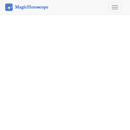
Horosco
&
Astrolog