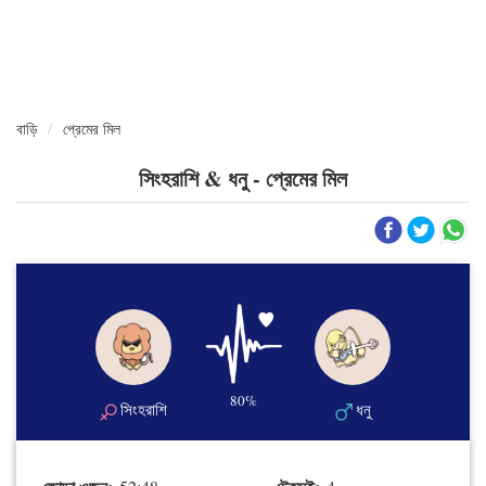
বাড়ি
প্রেমের মিল
সিংহরাশি & ধনু - প্রেমের মিল
80%
সিংহরাশি
ধনু