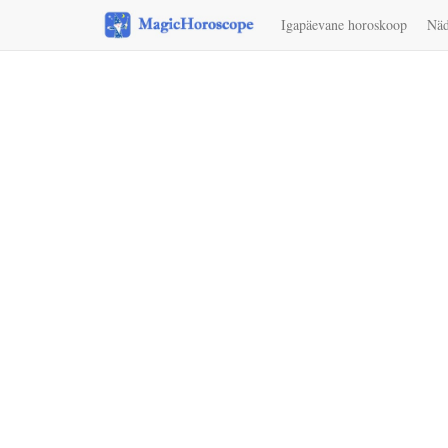
Igapäevane horoskoop
Näd