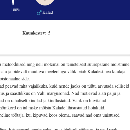
100%
Kalad
Kauakestev:
5
a meloodilised ning neil mõlemal on teineteisest suurepärane mõistmine
amatu ja pidevalt muutuva meeleoluga vähk leiab Kaladest hea kuulaja,
otsionaalne side.
ad peavad raha vajalikuks, kuid nende jaoks on tüütu arvutada selliseid
kus ja säästlikkus on Vähi märgusõnad. Nad mõtlevad alati palju ja
 nad on rahaliselt kindlad ja kindlustatud. Vähk on huvitatud
mõnikord on tal raske mõista Kalade lihtsustatud hoiakuid.
imeline töötaja, kui kipuvad koos olema, saavad nad oma unistused
ine. Erinevused nende vahel on suhteliselt väikesed ja neid saab