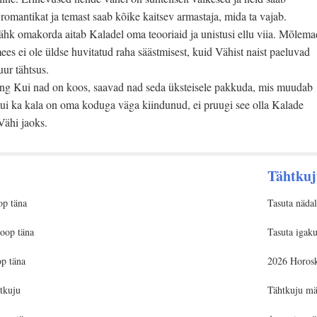
romantikat ja temast saab kõike kaitsev armastaja, mida ta vajab.
hk omakorda aitab Kaladel oma teooriaid ja unistusi ellu viia. Mõlema
s ei ole üldse huvitatud raha säästmisest, kuid Vähist naist paeluvad
uur tähtsus.
ng Kui nad on koos, saavad nad seda üksteisele pakkuda, mis muudab
 kui ka kala on oma koduga väga kiindunud, ei pruugi see olla Kalade
Vähi jaoks.
Tähtkuj
op täna
Tasuta näda
oop täna
Tasuta igak
p täna
2026 Horos
tkuju
Tähtkuju mä