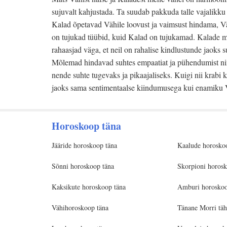
sujuvalt kahjustada. Ta suudab pakkuda talle vajalikku 
Kalad õpetavad Vähile loovust ja vaimsust hindama, Vä
on tujukad tüübid, kuid Kalad on tujukamad. Kalade mee
rahaasjad väga, et neil on rahalise kindlustunde jaoks s
Mõlemad hindavad suhtes empaatiat ja pühendumist ni
nende suhte tugevaks ja pikaajaliseks. Kuigi nii krabi
jaoks sama sentimentaalse kiindumusega kui enamiku 
Horoskoop täna
Jääride horoskoop täna
Kaalude horosko
Sõnni horoskoop täna
Skorpioni horosk
Kaksikute horoskoop täna
Amburi horoskoo
Vähihoroskoop täna
Tänane Morri täh