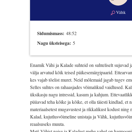
Vähk
Sidumismass:
48:52
Nagu üksteisega:
5
Enamik Vähi ja Kalade suhteid on suhteliselt sujuvad j
välja arvatud kõik teised päikesemärgipaarid. Ettearv
kes vajab tõelist muret. Neid mõlemaid jagab tugev em
Selles suhtes on rahaasjades võimalikud vaidlused. Kal
üksikasju nagu intressid, kasum ja kahjum. Ettevaatlik
püüavad teha kõike ja kõike, et olla täiesti kindlad, et
materiaalsetest mugavustest ja rikkalikust kodust ning 
Kalad, kujutlusvõimeline unistaja ja Vähk, kujutlusvõ
reaalsuseks muuta.
Matš Vähist naise ja Kaladest mehe vahel on harmoonil