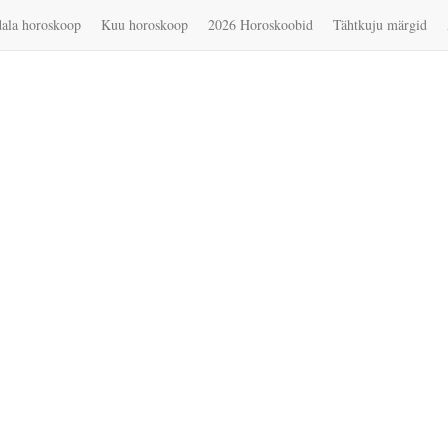
ala horoskoop
Kuu horoskoop
2026 Horoskoobid
Tähtkuju märgid