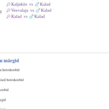
Kaljukits
vs
Kalad
Veevalaja
vs
Kalad
d
Kalad
vs
Kalad
u märgid
la horoskoobid
uised horoskoobid
koobid
rgid