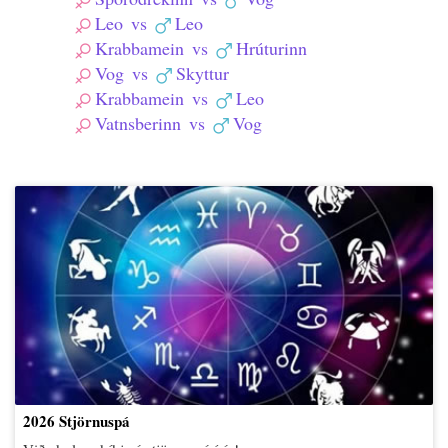
Leo
vs
Leo
Krabbamein
vs
Hrúturinn
Vog
vs
Skyttur
Krabbamein
vs
Leo
Vatnsberinn
vs
Vog
2026 Stjörnuspá