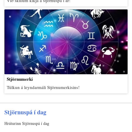
Við skulum kíkja á stjörnuspá í ár!
Stjörnumerki
Túlkun á leyndarmáli Stjörnumerkisins!
Stjörnuspá í dag
Hrúturinn Stjörnuspá í dag