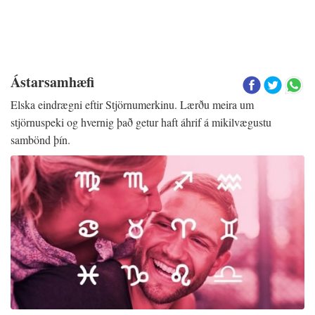
Ástarsamhæfi
Elska eindrægni eftir Stjörnumerkinu. Lærðu meira um
stjörnuspeki og hvernig það getur haft áhrif á mikilvægustu
sambönd þín.