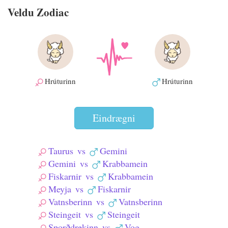
Veldu Zodiac
Hrúturinn
Hrúturinn
Eindrægni
Taurus
vs
Gemini
Gemini
vs
Krabbamein
Fiskarnir
vs
Krabbamein
Meyja
vs
Fiskarnir
Vatnsberinn
vs
Vatnsberinn
Steingeit
vs
Steingeit
Sporðdrekinn
vs
Vog