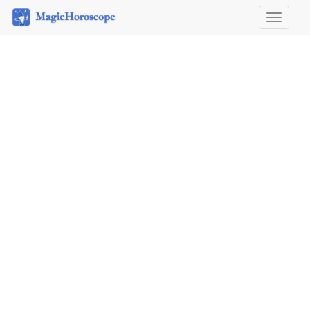
Horosco
&
Astrolog