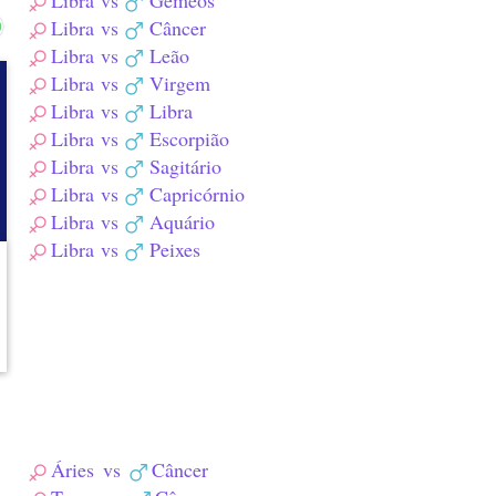
Libra
vs
Gêmeos
Libra
vs
Câncer
Libra
vs
Leão
Libra
vs
Virgem
Libra
vs
Libra
Libra
vs
Escorpião
Libra
vs
Sagitário
Libra
vs
Capricórnio
Libra
vs
Aquário
Libra
vs
Peixes
Áries
vs
Câncer