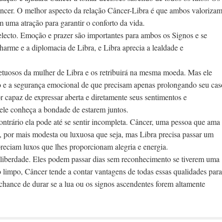
 Câncer. O melhor aspecto da relação Câncer-Libra é que ambos valoriza
 uma atração para garantir o conforto da vida.
electo. Emoção e prazer são importantes para ambos os Signos e se
rme e a diplomacia de Libra, e Libra aprecia a lealdade e
tuosos da mulher de Libra e os retribuirá na mesma moeda. Mas ele
eto e a segurança emocional de que precisam apenas prolongando seu cas
for capaz de expressar aberta e diretamente seus sentimentos e
 ele conheça a bondade de estarem juntos.
contrário ela pode até se sentir incompleta. Câncer, uma pessoa que ama
a, por mais modesta ou luxuosa que seja, mas Libra precisa passar um
reciam luxos que lhes proporcionam alegria e energia.
 liberdade. Eles podem passar dias sem reconhecimento se tiverem uma
o limpo, Câncer tende a contar vantagens de todas essas qualidades para
chance de durar se a lua ou os signos ascendentes forem altamente