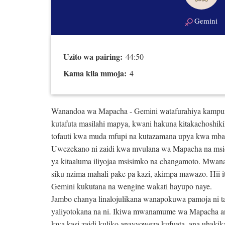
Gemini
Uzito wa pairing:
44:50
Kama kila mmoja:
4
Wanandoa wa Mapacha - Gemini watafurahiya kampuni 
kutafuta masilahi mapya, kwani hakuna kitakachoshik
tofauti kwa muda mfupi na kutazamana upya kwa mbal
Uwezekano ni zaidi kwa mvulana wa Mapacha na msi
ya kitaaluma iliyojaa msisimko na changamoto. Mw
siku nzima mahali pake pa kazi, akimpa mawazo. Hii
Gemini kukutana na wengine wakati hayupo naye.
Jambo chanya linalojulikana wanapokuwa pamoja ni t
yaliyotokana na ni. Ikiwa mwanamume wa Mapacha 
kwa kasi zaidi kuliko anavyoweza kufuata, ana uhaki