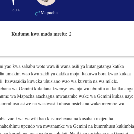
60%
Mapacha
Kudumu kwa muda mrefu:
2
yao kwa sababu wote wawili wana asili ya kutangatanga katika
ilia umakini wao kwa zaidi ya dakika moja. Itakuwa bora kwao kukaa
i. Itawasaidia kuweka uhusiano wao wa kuvutia na wa milele.
chana wa Gemini kukutana kwenye uwanja wa ubunifu au katika anga
anaume wa Mapacha atachagua mwanamke wake wa Gemini kukaa naye
 itamruhusu asiwe na wasiwasi kuhusu msichana wake mrembo wa
abia zao kwa wawili hao kusameheana na kusahau majeraha
anaheshimu upendo wa mwanamke wa Gemini na kumruhusu kukimbia
ka wa kurudi na upya wote anaohitaji. Na ikiwa msichana wa Gemini