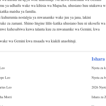
hemu ya udhaifu wake wa kihisia wa Mapacha, uhusiano huu utakuwa w
tika maisha ya familia.
uhurumia nostalgia ya mwanamke wake juu ya jana, lakini
ake za zamani. Shimo lingine lililo katika uhusiano huu ni ukosefu wa
amwe kuhesabiwa kuwa talanta kuu za mwanamke wa Gemini, kwa
e wa Gemini kwa msaada wa kiakili anaohitaji.
Ishara
 Leo
Nyota za k
ope Leo
Nyota za 
arius Leo
2026 Nyot
cha Morri
Ishara za 