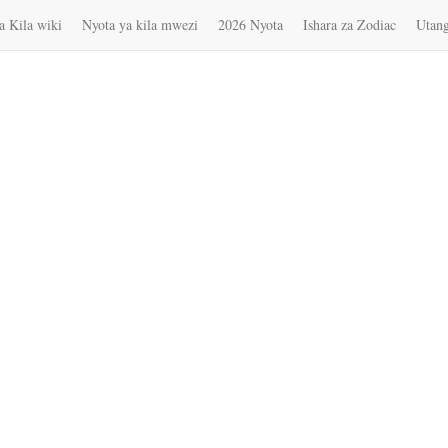
a Kila wiki
Nyota ya kila mwezi
2026 Nyota
Ishara za Zodiac
Utan