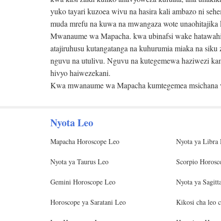
yuko tayari kuzoea wivu na hasira kali ambazo ni se
muda mrefu na kuwa na mwangaza wote unaohitajika ka
Mwanaume wa Mapacha. kwa ubinafsi wake hatawahi k
atajiruhusu kutangatanga na kuhurumia miaka na siku z
nguvu na utulivu. Nguvu na kutegemewa haziwezi k
hivyo haiwezekani.
Kwa mwanaume wa Mapacha kumtegemea msichana wak
Nyota Leo
Mapacha Horoscope Leo
Nyota ya Libra
Nyota ya Taurus Leo
Scorpio Horosc
Gemini Horoscope Leo
Nyota ya Sagitt
Horoscope ya Saratani Leo
Kikosi cha leo 