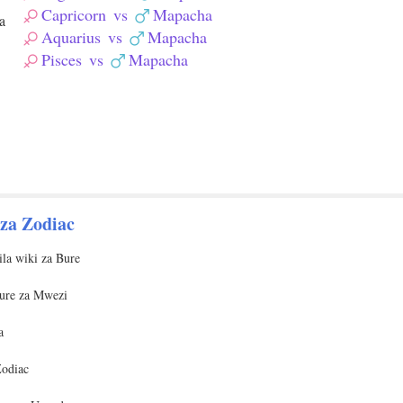
Capricorn
vs
Mapacha
a
Aquarius
vs
Mapacha
Pisces
vs
Mapacha
 za Zodiac
ila wiki za Bure
bure za Mwezi
a
Zodiac