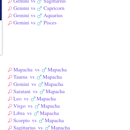
Gemini
vs
Sagittarius
Gemini
vs
Capricorn
Gemini
vs
Aquarius
Gemini
vs
Pisces
Mapacha
vs
Mapacha
Taurus
vs
Mapacha
Gemini
vs
Mapacha
Saratani
vs
Mapacha
Leo
vs
Mapacha
Virgo
vs
Mapacha
Libra
vs
Mapacha
Scorpio
vs
Mapacha
Sagittarius
vs
Mapacha