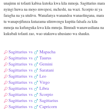
unajimu ni tofauti kabisa kutoka kwa kila mmoja. Sagittarius mara
nyingi huwa na moyo mwepesi, mcheshi, na wazi. Scorpio ni ya
faragha na ya utulivu. Wanafanya wanandoa wanaolingana, mara
tu wanapojifunza kutazama ulimwengu kupitia falsafa za kila
mmoja na kufunguka kwa kila mmoja. Ilimradi wanawasiliana na
kukubali tofauti zao, wao utakuwa uhusiano wa shauku.
Sagittarius
vs
Mapacha
Sagittarius
vs
Taurus
Sagittarius
vs
Gemini
Sagittarius
vs
Saratani
Sagittarius
vs
Leo
Sagittarius
vs
Virgo
Sagittarius
vs
Libra
Sagittarius
vs
Scorpio
Sagittarius
vs
Sagittarius
Sagittarius
vs
Capricorn