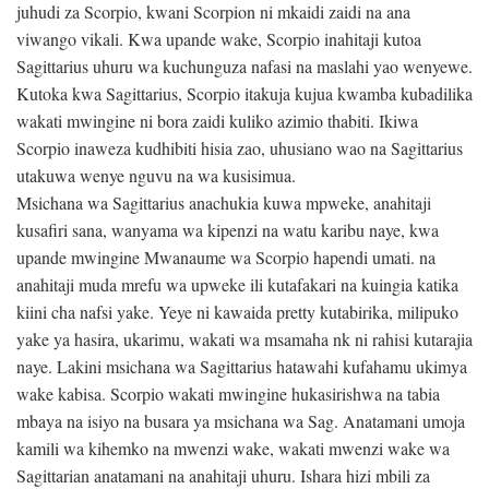
juhudi za Scorpio, kwani Scorpion ni mkaidi zaidi na ana
viwango vikali. Kwa upande wake, Scorpio inahitaji kutoa
Sagittarius uhuru wa kuchunguza nafasi na maslahi yao wenyewe.
Kutoka kwa Sagittarius, Scorpio itakuja kujua kwamba kubadilika
wakati mwingine ni bora zaidi kuliko azimio thabiti. Ikiwa
Scorpio inaweza kudhibiti hisia zao, uhusiano wao na Sagittarius
utakuwa wenye nguvu na wa kusisimua.
Msichana wa Sagittarius anachukia kuwa mpweke, anahitaji
kusafiri sana, wanyama wa kipenzi na watu karibu naye, kwa
upande mwingine Mwanaume wa Scorpio hapendi umati. na
anahitaji muda mrefu wa upweke ili kutafakari na kuingia katika
kiini cha nafsi yake. Yeye ni kawaida pretty kutabirika, milipuko
yake ya hasira, ukarimu, wakati wa msamaha nk ni rahisi kutarajia
naye. Lakini msichana wa Sagittarius hatawahi kufahamu ukimya
wake kabisa. Scorpio wakati mwingine hukasirishwa na tabia
mbaya na isiyo na busara ya msichana wa Sag. Anatamani umoja
kamili wa kihemko na mwenzi wake, wakati mwenzi wake wa
Sagittarian anatamani na anahitaji uhuru. Ishara hizi mbili za