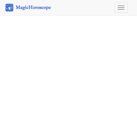
Horosco
&
Astrolog