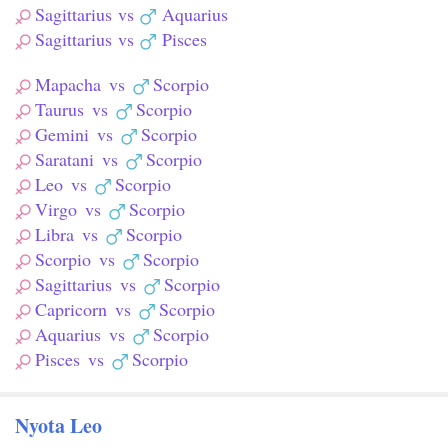
Sagittarius
vs
Aquarius
Sagittarius
vs
Pisces
Mapacha
vs
Scorpio
Taurus
vs
Scorpio
Gemini
vs
Scorpio
Saratani
vs
Scorpio
Leo
vs
Scorpio
Virgo
vs
Scorpio
Libra
vs
Scorpio
Scorpio
vs
Scorpio
Sagittarius
vs
Scorpio
Capricorn
vs
Scorpio
Aquarius
vs
Scorpio
Pisces
vs
Scorpio
Nyota Leo