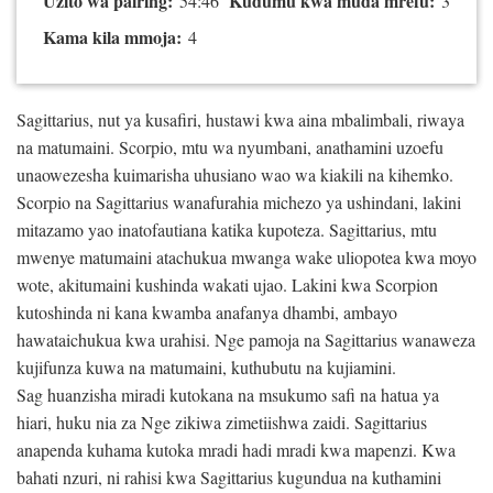
Uzito wa pairing:
Kudumu kwa muda mrefu:
54:46
3
Kama kila mmoja:
4
Sagittarius, nut ya kusafiri, hustawi kwa aina mbalimbali, riwaya
na matumaini. Scorpio, mtu wa nyumbani, anathamini uzoefu
unaowezesha kuimarisha uhusiano wao wa kiakili na kihemko.
Scorpio na Sagittarius wanafurahia michezo ya ushindani, lakini
mitazamo yao inatofautiana katika kupoteza. Sagittarius, mtu
mwenye matumaini atachukua mwanga wake uliopotea kwa moyo
wote, akitumaini kushinda wakati ujao. Lakini kwa Scorpion
kutoshinda ni kana kwamba anafanya dhambi, ambayo
hawataichukua kwa urahisi. Nge pamoja na Sagittarius wanaweza
kujifunza kuwa na matumaini, kuthubutu na kujiamini.
Sag huanzisha miradi kutokana na msukumo safi na hatua ya
hiari, huku nia za Nge zikiwa zimetiishwa zaidi. Sagittarius
anapenda kuhama kutoka mradi hadi mradi kwa mapenzi. Kwa
bahati nzuri, ni rahisi kwa Sagittarius kugundua na kuthamini