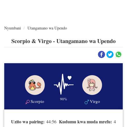
Nyumbani
Utangamano wa Upendo
Scorpio & Virgo - Utangamano wa Upendo
90%
Scorpio
Virgo
Uzito wa pairing:
Kudumu kwa muda mrefu:
44:56
4