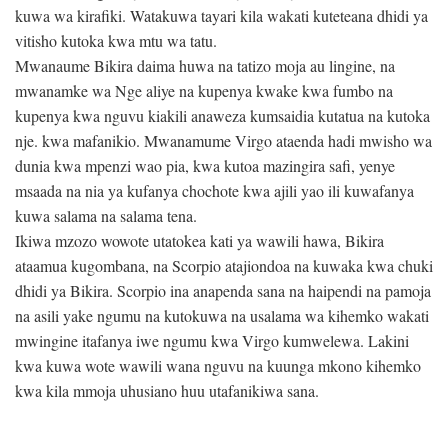
kuwa wa kirafiki. Watakuwa tayari kila wakati kuteteana dhidi ya
vitisho kutoka kwa mtu wa tatu.
Mwanaume Bikira daima huwa na tatizo moja au lingine, na
mwanamke wa Nge aliye na kupenya kwake kwa fumbo na
kupenya kwa nguvu kiakili anaweza kumsaidia kutatua na kutoka
nje. kwa mafanikio. Mwanamume Virgo ataenda hadi mwisho wa
dunia kwa mpenzi wao pia, kwa kutoa mazingira safi, yenye
msaada na nia ya kufanya chochote kwa ajili yao ili kuwafanya
kuwa salama na salama tena.
Ikiwa mzozo wowote utatokea kati ya wawili hawa, Bikira
ataamua kugombana, na Scorpio atajiondoa na kuwaka kwa chuki
dhidi ya Bikira. Scorpio ina anapenda sana na haipendi na pamoja
na asili yake ngumu na kutokuwa na usalama wa kihemko wakati
mwingine itafanya iwe ngumu kwa Virgo kumwelewa. Lakini
kwa kuwa wote wawili wana nguvu na kuunga mkono kihemko
kwa kila mmoja uhusiano huu utafanikiwa sana.