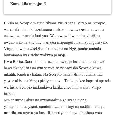
Kama kila mmoja:
5
Bikira na Scorpio watashirikiana vizuri sana. Virgo na Scorpio
wana sifa fulani zinazofanana ambazo huwawezesha kuwa na
uelewa wa pamoja kati yao. Wote wawili wanajua vipaji na
uwezo wao na vile vile wanajua mapungufu na mapungufu yao.
Virgo, huwa hawaelekei kushindana na Nge, jambo ambalo
huwafanya wastarehe wakiwa pamoja.
Kwa Bikira, Scorpio ni mlinzi na mwenye huruma, na kamwe
hawatakubaliana na mtu yeyote anayeonyesha Scorpio kuwa
mkatili, baridi na hatari. Na Scorpio haitawahi kuvumilia mtu
yeyote akisema Virgo picky au neva. Tatizo pekee hapa ni upande
wa hisia. Scorpio inafanikiwa katika eneo hili, wakati Virgo
inazuia.
Mwanaume Bikira na mwanamke Nge wana mengi
yanayofanana, yaani, uaminifu wa kimsingi na uadilifu, kiu ya
maarifa, na nguvu ya kusudi, ambayo itafanya uhusiano wao