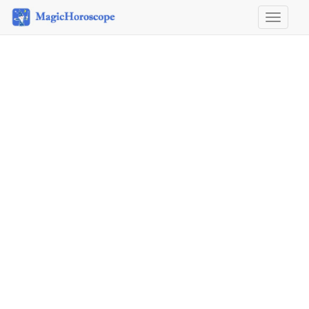
Horosco
&
Astrolog