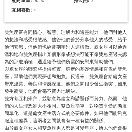
配對重量:
持久的:
50:50
2
互相喜歡:
4
雙魚座富有同情心、智慧、理解力和通靈能力，他們對他人
的想法和感受很敏感。儘管他們善於分享他人的感受，給予
他們安慰，但他們也經常期望別人這樣做。處女座可以通過
溫和地向雙魚座指出某個形像或想法可能不像雙魚座過去認
為的那麼消極，通過給予他們所需的安慰來幫助他們。
與處女座的聯繫將提供堅實、穩定的基礎情感和直覺的雙魚
座，幫助他們實現夢想和抱負。反過來，雙魚座會給處女座
帶來溫柔、善良和情感深度。他們之間很少發生衝突，如果
發生衝突，他們會毫不費力地解決。
雙方都互相崇拜，並願意為建立和諧關係而努力。然而，他
們的人生理想卻大不相同。雙魚座簡單，對物質享受的態度
簡單化，這是處女座生活方式的必要條件。如果他們能夠克
服這種差異，這兩者之間就會有一種有益的關係。
由於處女座女人和雙魚座男人都是可變星座，所以他們會很