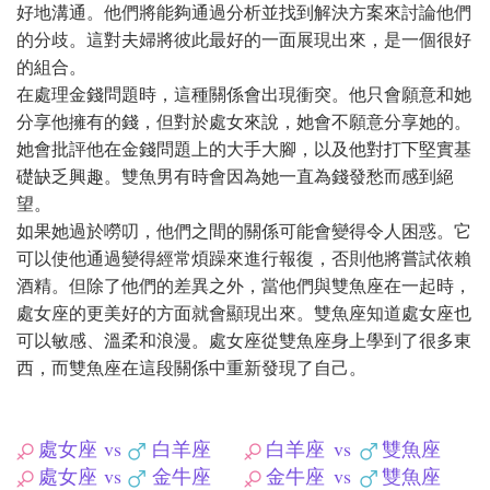
好地溝通。他們將能夠通過分析並找到解決方案來討論他們
的分歧。這對夫婦將彼此最好的一面展現出來，是一個很好
的組合。
在處理金錢問題時，這種關係會出現衝突。他只會願意和她
分享他擁有的錢，但對於處女來說，她會不願意分享她的。
她會批評他在金錢問題上的大手大腳，以及他對打下堅實基
礎缺乏興趣。雙魚男有時會因為她一直為錢發愁而感到絕
望。
如果她過於嘮叨，他們之間的關係可能會變得令人困惑。它
可以使他通過變得經常煩躁來進行報復，否則他將嘗試依賴
酒精。但除了他們的差異之外，當他們與雙魚座在一起時，
處女座的更美好的方面就會顯現出來。雙魚座知道處女座也
可以敏感、溫柔和浪漫。處女座從雙魚座身上學到了很多東
西，而雙魚座在這段關係中重新發現了自己。
處女座
vs
白羊座
白羊座
vs
雙魚座
處女座
vs
金牛座
金牛座
vs
雙魚座