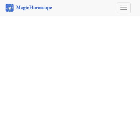
Horosco
&
Astrolog