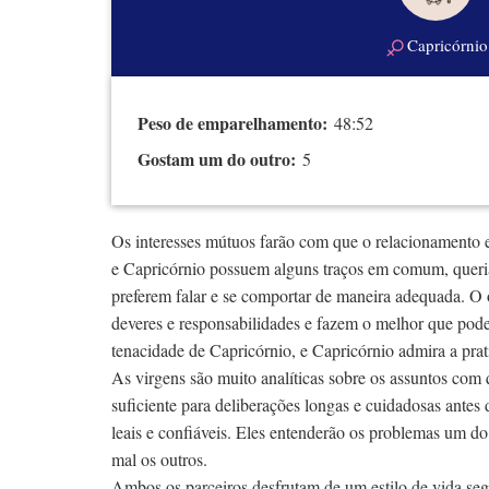
Capricórnio
Peso de emparelhamento:
48:52
Gostam um do outro:
5
Os interesses mútuos farão com que o relacionamento
e Capricórnio possuem alguns traços em comum, queria
preferem falar e se comportar de maneira adequada. O
deveres e responsabilidades e fazem o melhor que pod
tenacidade de Capricórnio, e Capricórnio admira a prat
As virgens são muito analíticas sobre os assuntos com 
suficiente para deliberações longas e cuidadosas antes
leais e confiáveis. Eles entenderão os problemas um d
mal os outros.
Ambos os parceiros desfrutam de um estilo de vida segu