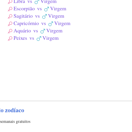
Libra
vs
Virgem
Escorpião
vs
Virgem
Sagitário
vs
Virgem
Capricórnio
vs
Virgem
Aquário
vs
Virgem
Peixes
vs
Virgem
do zodíaco
semanais gratuitos