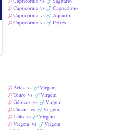
Capricórnio
vs
Sagitário
Capricórnio
vs
Capricórnio
Capricórnio
vs
Aquário
Capricórnio
vs
Peixes
s
Áries
vs
Virgem
Touro
vs
Virgem
o
Gêmeos
vs
Virgem
Câncer
vs
Virgem
Leão
vs
Virgem
Virgem
vs
Virgem