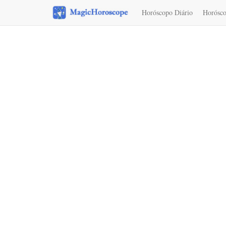
Horóscopo Diário
Horósco
Interpretação dos sonhos