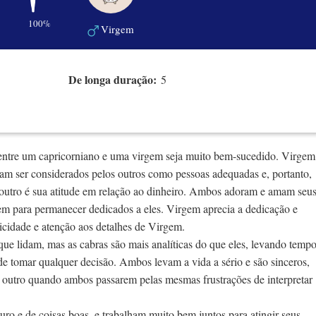
100%
Virgem
De longa duração:
5
 entre um capricorniano e uma virgem seja muito bem-sucedido. Virgem
m ser considerados pelos outros como pessoas adequadas e, portanto,
 outro é sua atitude em relação ao dinheiro. Ambos adoram e amam seu
em para permanecer dedicados a eles. Virgem aprecia a dedicação e
icidade e atenção aos detalhes de Virgem.
que lidam, mas as cabras são mais analíticas do que eles, levando temp
 de tomar qualquer decisão. Ambos levam a vida a sério e são sinceros,
o outro quando ambos passarem pelas mesmas frustrações de interpretar
ro e de coisas boas, e trabalham muito bem juntos para atingir seus