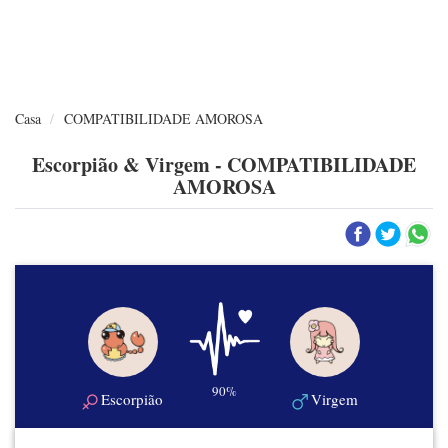
Casa
COMPATIBILIDADE AMOROSA
Escorpião & Virgem - COMPATIBILIDADE
AMOROSA
90%
Escorpião
Virgem