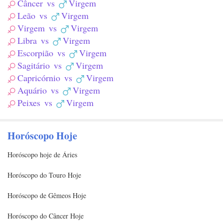
Câncer
vs
Virgem
Leão
vs
Virgem
Virgem
vs
Virgem
Libra
vs
Virgem
Escorpião
vs
Virgem
Sagitário
vs
Virgem
Capricórnio
vs
Virgem
Aquário
vs
Virgem
Peixes
vs
Virgem
Horóscopo Hoje
Horóscopo hoje de Áries
Horóscopo do Touro Hoje
Horóscopo de Gêmeos Hoje
Horóscopo do Câncer Hoje