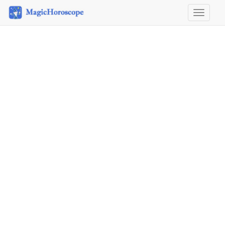
Horosco
&
Astrolog