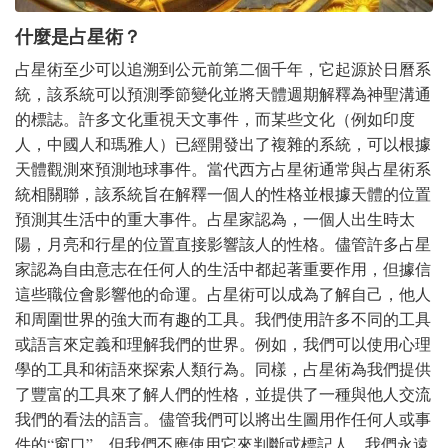
什麼是占星術？
占星術至少可以追溯到公元前第二個千年，它起源於日曆系
統，該系統可以預測季節變化並將天體週期解釋為神聖溝通
的標誌。許多文化重視天文事件，而某些文化（例如印度
人，中國人和瑪雅人）已經開發出了複雜的系統，可以根據
天體觀測來預測地球事件。當代西方占星術通常與占星術系
統相關聯，該系統旨在解釋一個人的性格並根據天體的位置
預測其生活中的重大事件。占星家認為，一個人出生時太
陽，月亮和行星的位置直接影響該人的性格。儘管許多占星
家認為自由意志在任何人的生活中都起著重要作用，但據信
這些職位會影響他的命運。占星術可以成為了解自己，他人
和周圍世界的強大而有趣的工具。我們使用許多不同的工具
或語言來定義和理解我們的世界。例如，我們可以使用心理
學的工具和術語來探索人類行為。同樣，占星術為我們提供
了豐富的工具來了解人們的性格，並提供了一種與他人交流
我們的看法的語言。儘管我們可以將出生圖用作任何人或事
件的“窗口”，但我們不應使用它來判斷或標記人。我們永遠