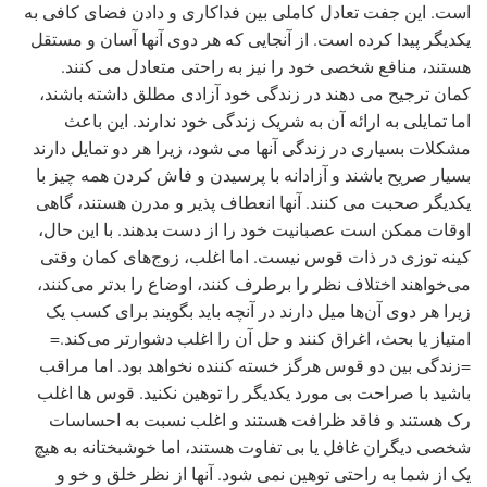
است. این جفت تعادل کاملی بین فداکاری و دادن فضای کافی به
یکدیگر پیدا کرده است. از آنجایی که هر دوی آنها آسان و مستقل
هستند، منافع شخصی خود را نیز به راحتی متعادل می کنند.
کمان ترجیح می دهند در زندگی خود آزادی مطلق داشته باشند،
اما تمایلی به ارائه آن به شریک زندگی خود ندارند. این باعث
مشکلات بسیاری در زندگی آنها می شود، زیرا هر دو تمایل دارند
بسیار صریح باشند و آزادانه با پرسیدن و فاش کردن همه چیز با
یکدیگر صحبت می کنند. آنها انعطاف پذیر و مدرن هستند، گاهی
اوقات ممکن است عصبانیت خود را از دست بدهند. با این حال،
کینه توزی در ذات قوس نیست. اما اغلب، زوج‌های کمان وقتی
می‌خواهند اختلاف نظر را برطرف کنند، اوضاع را بدتر می‌کنند،
زیرا هر دوی آن‌ها میل دارند در آنچه باید بگویند برای کسب یک
امتیاز یا بحث، اغراق کنند و حل آن را اغلب دشوارتر می‌کند.=
=زندگی بین دو قوس هرگز خسته کننده نخواهد بود. اما مراقب
باشید با صراحت بی مورد یکدیگر را توهین نکنید. قوس ها اغلب
رک هستند و فاقد ظرافت هستند و اغلب نسبت به احساسات
شخصی دیگران غافل یا بی تفاوت هستند، اما خوشبختانه به هیچ
یک از شما به راحتی توهین نمی شود. آنها از نظر خلق و خو و