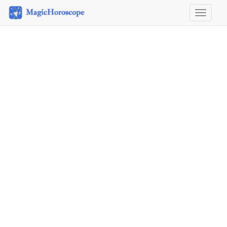
Horoscope
&
Astrology