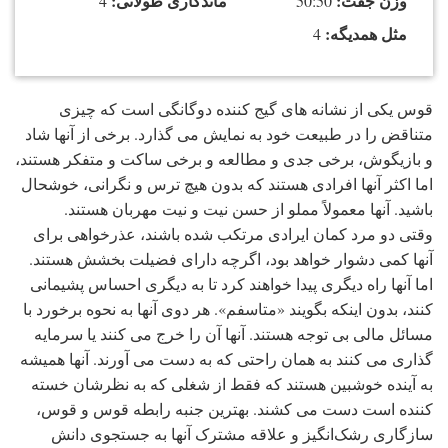
وزن جفت:
ماندگاری طولانی:
4
50:50
مثل همدیگه:
4
قوس یکی از نشانه های گیج کننده دوگانگی است که چیزی
متناقض را در طبیعت خود به نمایش می گذارد. برخی از آنها شاد
و بازیگوش، برخی جدی و مطالعه و برخی ساکت و متفکر هستند،
اما اکثر آنها افرادی هستند که بدون هیچ ترس و نگرانی، خوشحال
باشید. آنها معمولاً مملو از حسن نیت و نیت مهربان هستند.
وقتی دو مرد کمان ایرادی مرتکب شده باشند، عذرخواهی برای
آنها کمی دشوار خواهد بود، اگرچه دارای فضیلت بخشش هستند.
اما آنها راه دیگری پیدا خواهند کرد تا به دیگری احساس پشیمانی
کنند، بدون اینکه بگویند «متاسفم». هر دوی آنها به نحوه برخورد با
مسائل مالی بی توجه هستند. آنها آن را خرج می کنند یا سرمایه
گذاری می کنند به همان راحتی که به دست می آورند. آنها همیشه
به آینده خوشبین هستند که فقط از شغلی که به نظرشان خسته
کننده است دست می کشند. بهترین جنبه رابطه قوس و قوس،
سازگاری رشک‌انگیز و علاقه مشترک آنها به جستجوی دانش