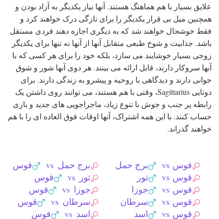
علایق بسیار با هم هماهنگ هستند. آنها نیاز یکدیگر به آزاد بودن و
همچنین میل بی قرار یکدیگر را برای تازگی درک خواهند کرد و
فقط خوشحال خواهند شد که به دیگری اجازه دهند فردی مستقل
باشد. جذابیت و شوخ طبعی متقابل آنها از آنها نه تنها برای یکدیگر
زوجی بسیار خوشایند می سازد، بلکه خود را برای هر کسی که با
آنها سروکار دارند، قابل ارائه می بینند. هر دوی آنها شور و شوق
جوانی دارند و دیدگاهی با روحیه و پیشرو به زندگی دارند. برای
دوتایی Sagittarius، وقتی با هم هستند، می توانند روی داشتن یک
رابطه پر جنب و جوش با تنوع زیاد، ماجراجویی های جدید و بازی
حساب کنند. با این همه اشتراک، آنها اوقات فوق العاده ای را با هم
خواهند گذراند.
قوس
vs
برج حمل
برج حمل
vs
قوس
قوس
vs
ثور
ثور
vs
قوس
قوس
vs
جوزا
جوزا
vs
قوس
قوس
vs
سرطان
سرطان
vs
قوس
قوس
vs
اسد
اسد
vs
قوس