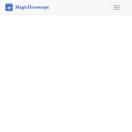
Horosco
&
Astrolog