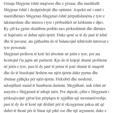
Gruaja Shigjetar është miqësore dhe e gëzuar, dhe mashkulli
Shigjetar është i drejtpërdrejtë dhe optimist. Aspekti më i mirë i
marrëdhënies Shigjetari-Shigjetari është përputhshmëria e tyre e
lakmueshme dhe interesi i tyre i përbashkët në kërkimin e dijes.
Ky çift ka gjetur ekuilibrin perfekt mes përkushtimit dhe dhënies
së hapësirës së duhur njëri-tjetrit. Duke qenë se të dy janë të lehtë
dhe të pavarur, ata gjithashtu do të balancojnë lehtësisht interesat e
tyre personale.
Shigjetari preferon të ketë liri absolute në jetën e tyre, por ata
hezitojnë t'ia japin atë partnerit. Kjo do të krijojë shumë probleme
në jetën e tyre, pasi të dy janë të prirur të jenë shumë të sinqertë
dhe do të bisedojnë lirshëm me njëri-tjetrin duke pyetur dhe
zbuluar gjithçka për njëri-tjetrin. Fleksibël dhe modernë,
ndonjëherë mund të humbasin durimin. Megjithatë, nuk është në
natyrën e Shigjetarit të mbajë mëri. Por shpesh, çiftet e Shigjetarit i
përkeqësojnë gjërat kur përpiqen të zgjidhin një mosmarrëveshje,
pasi të dy do të kenë një dëshirë për të ekzagjeruar paksa atë që
duhet të thonë për të fituar një pikë ose dhe një argument, duke e