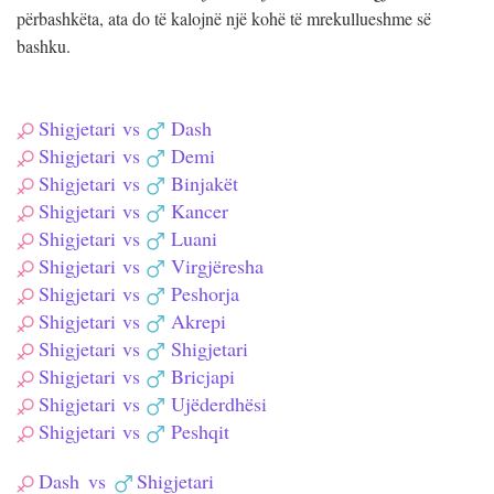
përbashkëta, ata do të kalojnë një kohë të mrekullueshme së
bashku.
Shigjetari
vs
Dash
Shigjetari
vs
Demi
Shigjetari
vs
Binjakët
Shigjetari
vs
Kancer
Shigjetari
vs
Luani
Shigjetari
vs
Virgjëresha
Shigjetari
vs
Peshorja
Shigjetari
vs
Akrepi
Shigjetari
vs
Shigjetari
Shigjetari
vs
Bricjapi
Shigjetari
vs
Ujëderdhësi
Shigjetari
vs
Peshqit
Dash
vs
Shigjetari