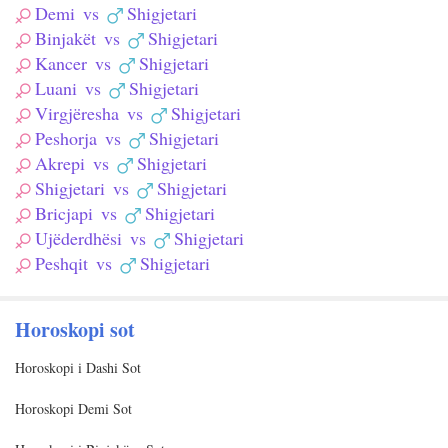
Demi
vs
Shigjetari
Binjakët
vs
Shigjetari
Kancer
vs
Shigjetari
Luani
vs
Shigjetari
Virgjëresha
vs
Shigjetari
Peshorja
vs
Shigjetari
Akrepi
vs
Shigjetari
Shigjetari
vs
Shigjetari
Bricjapi
vs
Shigjetari
Ujëderdhësi
vs
Shigjetari
Peshqit
vs
Shigjetari
Horoskopi sot
Horoskopi i Dashi Sot
Horoskopi Demi Sot