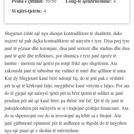
Pesha e çiftimit:
Long-të qëndrueshme:
50:50
4
Si njëri-tjetrin:
4
Shigjetari është një nga shenjat kontradiktore të dualitetit, duke
nxjerrë në pah diçka kontradiktore në natyrën e tyre. Disa prej tyre
janë të gëzuar dhe lozonjare, disa janë seriozë dhe studius dhe disa
janë të qetë dhe reflektues, por shumica e tyre janë njerëz të
lumtur - merreni me qetësi pa asnjë frikë apo shqetësim. Ata
zakonisht janë të mbushur me vullnet të mirë dhe qëllime të mira.
Kur dy Shigjetarë kanë bërë ndonjë faj, do të jetë pak e vështirë
për ta që të kërkojnë falje, megjithëse kanë virtytin e faljes. Por ata
do të gjejnë një mënyrë tjetër për ta bërë tjetrin të ndihet se janë
penduar për atë që kanë bërë, pa thënë 'më fal'. Që të dy janë të
pakujdesshëm për mënyrën se si i trajtojnë çështjet financiare. Ata
do ta shpenzojnë ose do ta investojnë aq lehtë sa e fitojnë. Ata
janë gjithmonë optimistë për të ardhmen se thjesht do të largohen
nga një punë që e shohin të mërzitshme.