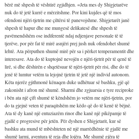
bërë më shpesh të vështirë zgjidhjen. =Jeta mes dy Shigjetarëve
nuk do të jetë kurrë e mërzitshme. Por kini kujdes që të mos
ofendoni njëri-tjetrin me çiltërsi të panevojshme. Shigjetarët janë
shpesh të hapur dhe me mungesë delikatesë dhe shpesh të
pavëmendshëm ose indiferentë ndaj ndjenjave personale të të
tjerëve, por për fat të mirë asnjëri prej jush nuk ofendohet shumë
lehtë. Ata përputhen shumë mirë për sa i përket temperamentit dhe
interesave. Ata do të kuptojnë nevojën e njëri-tjetrit për të qenë të
lirë, si dhe dëshirën e shqetësuar të njëri-tjetrit për risi, dhe do të
jenë të lumtur vetëm ta lejojnë tjetrin të jetë një individ autonom.
Këta njerëz gjithmonë kënaqen duke udhëtuar së bashku, gjë që
zakonisht i afron më shumë. Sharmi dhe zgjuarsia e tyre reciproke
i bën ata një çift shumë të këndshëm jo vetëm me njëri-tjetrin, por
do ta gjejnë veten të paraqitshëm me këdo që do të kenë të bëjnë.
Ata të dy kanë një entuziazëm rinor dhe kanë një pikëpamje të
gjallë e progresive për jetën. Për dyshen e Shigjetarit, kur së
bashku ata mund të mbështeten në një marrëdhënie të gjallë me
shumë larmi, aventura të reja dhe lojëra. Me shumë gjëra të